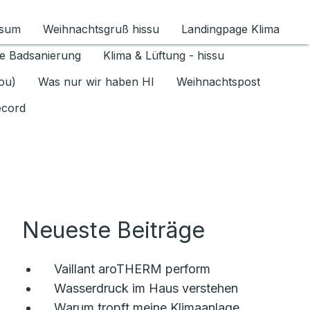
ssum
Weihnachtsgruß hissu
Landingpage Klima
ür Datenschutz 1.6.2026 umschalten
e Badsanierung
Klima & Lüftung - hissu
jou)
Was nur wir haben HI
Weihnachtspost
ecord
Neueste Beiträge
Vaillant aroTHERM perform
Wasserdruck im Haus verstehen
Warum tropft meine Klimaanlage