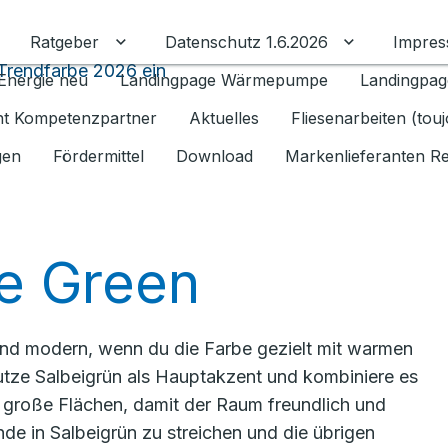
Ratgeber
Datenschutz 1.6.2026
Impre
Untermenü für Ratgeber umschalten
Untermenü f
 Trendfarbe 2026 ein
Energie neu
Landingpage Wärmepumpe
Landingpag
ant Kompetenzpartner
Aktuelles
Fliesenarbeiten (tou
gen
Fördermittel
Download
Markenlieferanten R
e Green
 und modern, wenn du die Farbe gezielt mit warmen
Nutze Salbeigrün als Hauptakzent und kombiniere es
große Flächen, damit der Raum freundlich und
nde in Salbeigrün zu streichen und die übrigen