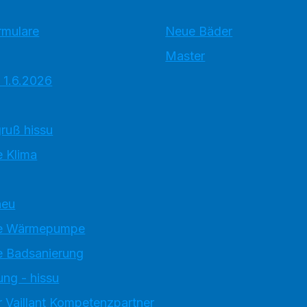
rmulare
Neue Bäder
Master
 1.6.2026
ruß hissu
 Klima
neu
e Wärmepumpe
 Badsanierung
ung - hissu
 Vaillant Kompetenzpartner