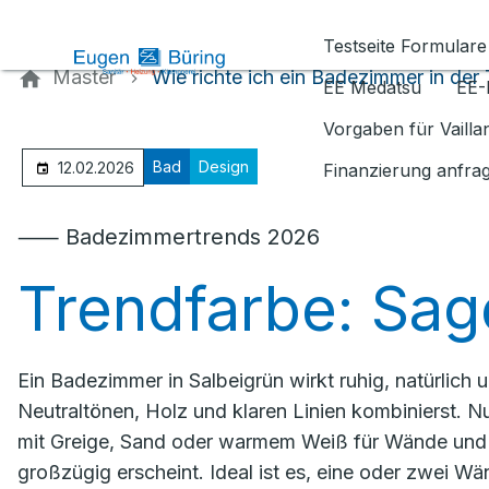
Kontaktieren Sie uns
Testseite Formulare
Master
Wie richte ich ein Badezimmer in der
EE Medatsu
EE-
Vorgaben für Vaill
Bad
Design
12.02.2026
Finanzierung anfra
⸺ Badezimmertrends 2026
Trendfarbe: Sag
Ein Badezimmer in Salbeigrün wirkt ruhig, natürlich
Neutraltönen, Holz und klaren Linien kombinierst. 
mit Greige, Sand oder warmem Weiß für Wände und 
großzügig erscheint. Ideal ist es, eine oder zwei Wä