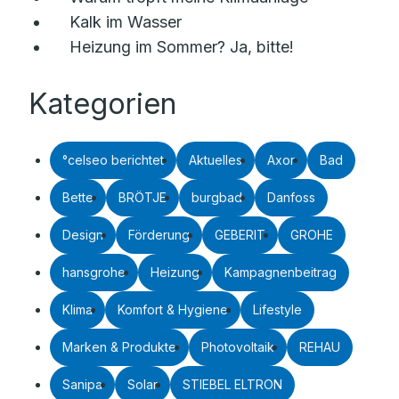
Kalk im Wasser
Heizung im Sommer? Ja, bitte!
Kategorien
°celseo berichtet
Aktuelles
Axor
Bad
Bette
BRÖTJE
burgbad
Danfoss
Design
Förderung
GEBERIT
GROHE
hansgrohe
Heizung
Kampagnenbeitrag
Klima
Komfort & Hygiene
Lifestyle
Marken & Produkte
Photovoltaik
REHAU
Sanipa
Solar
STIEBEL ELTRON