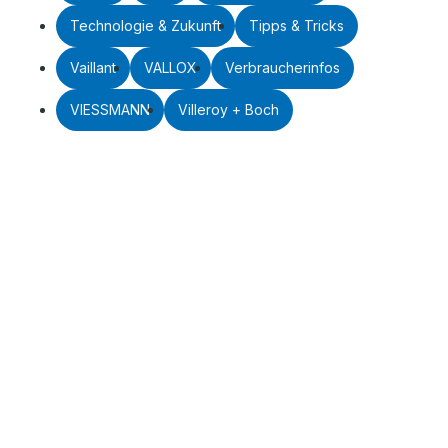
Technologie & Zukunft
Tipps & Tricks
Vaillant
VALLOX
Verbraucherinfos
VIESSMANN
Villeroy + Boch