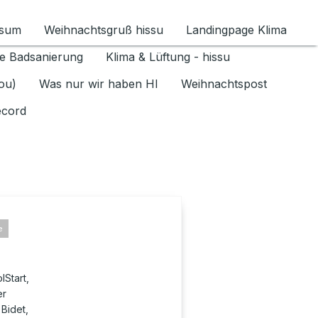
ssum
Weihnachtsgruß hissu
Landingpage Klima
ür Datenschutz 1.6.2026 umschalten
e Badsanierung
Klima & Lüftung - hissu
jou)
Was nur wir haben HI
Weihnachtspost
ecord
e
Start,
er
 Bidet,