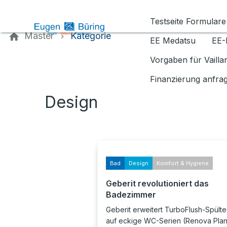
Kontaktieren Sie uns
Testseite Formulare
Master
Kategorie
EE Medatsu
EE-
Vorgaben für Vaill
Finanzierung anfra
Design
Bad
Design
Komfort & Hygiene
Geberit revolutioniert das
Badezimmer
Geberit erweitert TurboFlush-Spülte
auf eckige WC-Serien (Renova Plan