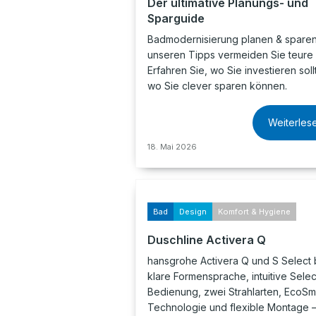
Der ultimative Planungs- und
Sparguide
Badmodernisierung planen & sparen:
unseren Tipps vermeiden Sie teure 
Erfahren Sie, wo Sie investieren sol
wo Sie clever sparen können.
Weiterles
18. Mai 2026
Bad
Design
Komfort & Hygiene
Duschline Activera Q
hansgrohe Activera Q und S Select 
klare Formensprache, intuitive Selec
Bedienung, zwei Strahlarten, EcoSm
Technologie und flexible Montage –