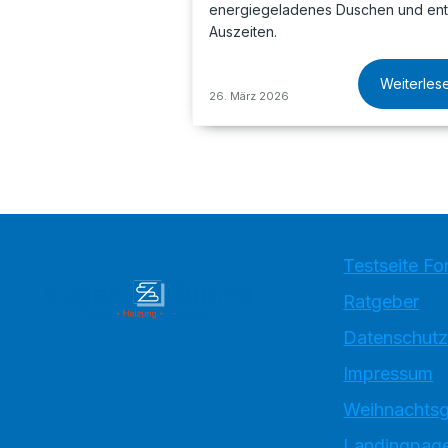
energiegeladenes Duschen und en
Auszeiten.
Weiterles
26. März 2026
Testseite Fo
Ratgeber
Datenschutz
Impressum
Weihnachtsg
Landingpage