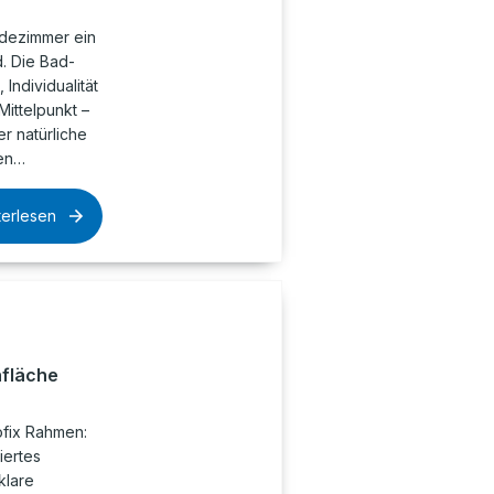
dezimmer ein
. Die Bad-
Individualität
Mittelpunkt –
r natürliche
hen…
terlesen
fläche
ofix Rahmen:
iertes
klare