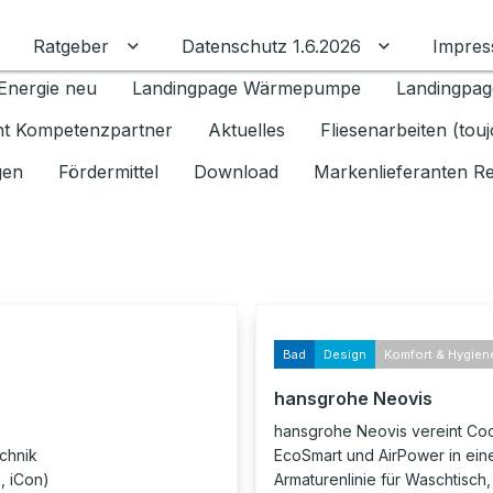
Ratgeber
Datenschutz 1.6.2026
Impre
Untermenü für Ratgeber umschalten
Untermenü f
Energie neu
Landingpage Wärmepumpe
Landingpag
ant Kompetenzpartner
Aktuelles
Fliesenarbeiten (tou
gen
Fördermittel
Download
Markenlieferanten R
Bad
Design
Komfort & Hygien
hansgrohe Neovis
hansgrohe Neovis vereint Cool
chnik
EcoSmart und AirPower in ein
, iCon)
Armaturenlinie für Waschtisch,