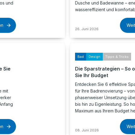
los und
Dusche und Badewanne – ene
wassereffizient und komfortab
en
Wei
26. Juni 2026
Bad
Design
Tipps & Tricks
e Sie
Die Sparstrategien – So 
Sie Ihr Budget
Entdecken Sie 6 effektive Spa
 mit
für Ihre Badrenovierung – von
werker
phasenweiser Umsetzung über
Anfang
bis hin zu Eigenleistung. So h
Maximum aus Ihrem Budget he
en
Wei
08. Juni 2026