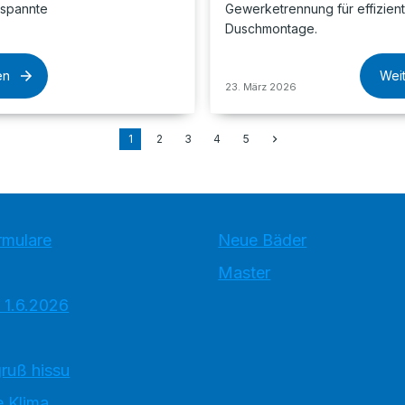
tspannte
Gewerketrennung für effizien
Duschmontage.
en
Wei
23. März 2026
1
2
3
4
5
rmulare
Neue Bäder
Master
 1.6.2026
ruß hissu
 Klima