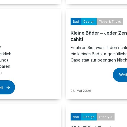
Bad
Design
Tipps & Tricks
Kleine Bäder ‒ Jeder Zen
zählt!
?
Erfahren Sie, wie mit den richt
irklich
ein kleines Bad zur gemütlich
tung)
Oase statt zur beengten Nisch
sparen
n.
Wei
en
26. Mai 2026
Bad
Design
Lifestyle