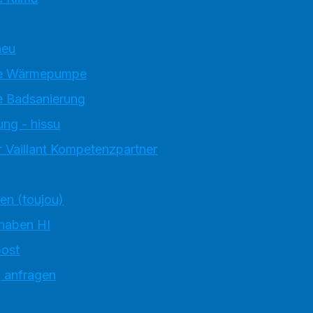
neu
e Wärmepumpe
 Badsanierung
ung - hissu
 Vaillant Kompetenzpartner
ten (toujou)
 haben HI
ost
g anfragen