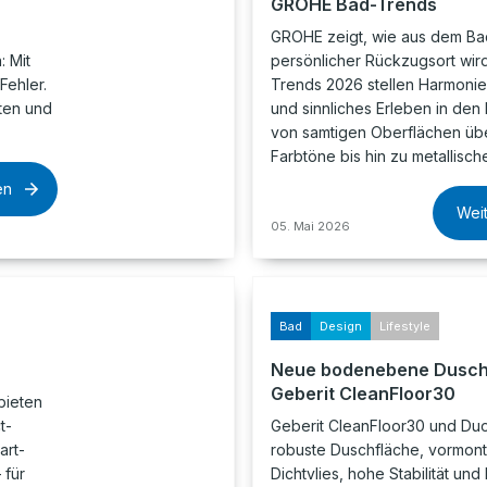
GROHE Bad-Trends
GROHE zeigt, wie aus dem Ba
 Mit
persönlicher Rückzugsort wird
Fehler.
Trends 2026 stellen Harmonie, 
lten und
und sinnliches Erleben in den 
von samtigen Oberflächen übe
Farbtöne bis hin zu metallisc
en
Wei
05. Mai 2026
Bad
Design
Lifestyle
Neue bodenebene Dusch
Geberit CleanFloor30
bieten
t-
Geberit CleanFloor30 und Du
art-
robuste Duschfläche, vormont
 für
Dichtvlies, hohe Stabilität und 