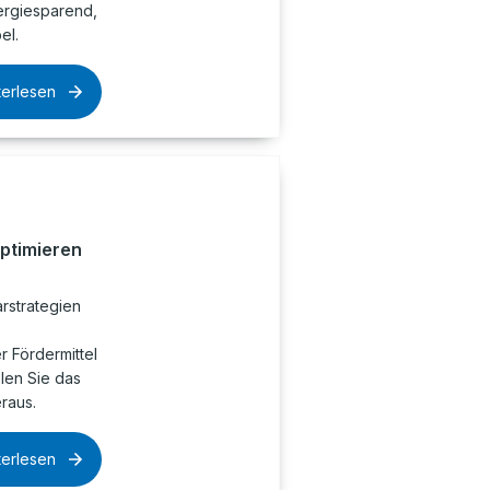
rgiesparend,
el.
terlesen
optimieren
rstrategien
 Fördermittel
olen Sie das
raus.
terlesen