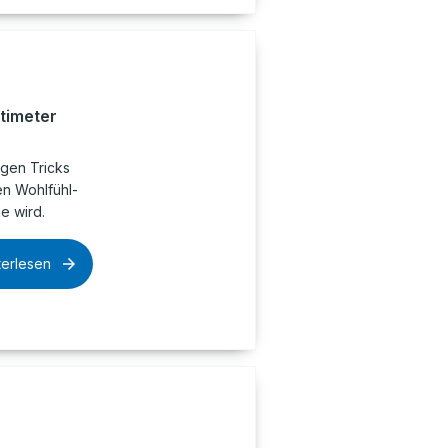
timeter
igen Tricks
en Wohlfühl-
e wird.
terlesen