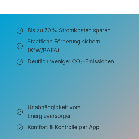
Bis zu 70 % Stromkosten sparen
Staatliche Förderung sichern
(KfW/BAFA)
Deutlich weniger CO₂-Emissionen
Unabhängigkeit vom
Energieversorger
Komfort & Kontrolle per App