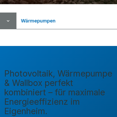
Wärmepumpen
Photovoltaik, Wärmepumpe
& Wallbox perfekt
kombiniert – für maximale
Energieeffizienz im
Eigenheim.