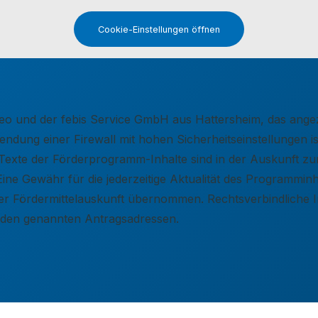
Cookie-Einstellungen öffnen
elseo und der febis Service GmbH aus Hattersheim, das an
dung einer Firewall mit hohen Sicherheitseinstellungen ist
ie Texte der Förderprogramm-Inhalte sind in der Auskunft 
Eine Gewähr für die jederzeitige Aktualität des Programmi
e der Fördermittelauskunft übernommen. Rechtsverbindlich
r den genannten Antragsadressen.