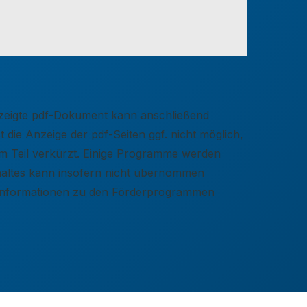
gezeigte pdf-Dokument kann anschließend
 die Anzeige der pdf-Seiten ggf. nicht möglich,
zum Teil verkürzt. Einige Programme werden
nhaltes kann insofern nicht übernommen
e Informationen zu den Förderprogrammen