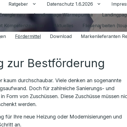
Ratgeber
Datenschutz 1.6.2026
Impre
Untermenü für Ratgeber umschalten
Untermenü f
Energie neu
Landingpage Wärmepumpe
Landingpag
ant Kompetenzpartner
Aktuelles
Fliesenarbeiten (tou
gen
Fördermittel
Download
Markenlieferanten R
g zur Bestförderung
zer kaum durchschaubar. Viele denken an sogenannte
gsaufwand. Doch für zahlreiche Sanierungs- und
in Form von Zuschüssen. Diese Zuschüsse müssen ni
rschenkt werden.
ung für Ihre neue Heizung oder Modernisierungen und
chritt an.