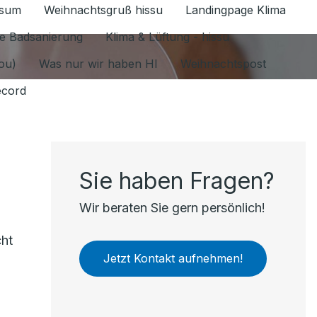
ssum
Weihnachtsgruß hissu
Landingpage Klima
ür Datenschutz 1.6.2026 umschalten
e Badsanierung
Klima & Lüftung - hissu
jou)
Was nur wir haben HI
Weihnachtspost
ecord
Sie haben Fragen?
Wir beraten Sie gern persönlich!
cht
Jetzt Kontakt aufnehmen!