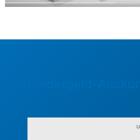
Fördergeld-Auskun
U