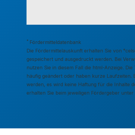
*
Fördermitteldatenbank
Die Fördermittelauskunft erhalten Sie von °c
gespeichert und ausgedruckt werden. Bei Verwen
nutzen Sie in diesem Fall die html-Anzeige. D
häufig geändert oder haben kurze Laufzeiten. 
werden, es wird keine Haftung für die Inhalt
erhalten Sie beim jeweiligen Fördergeber unte