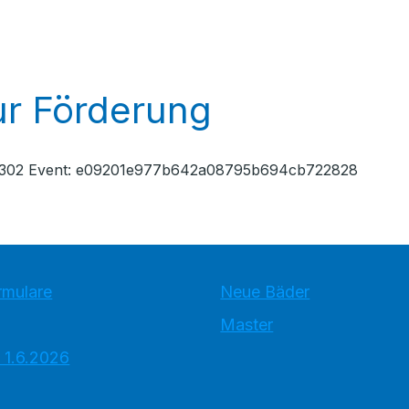
r Förderung
af4302 Event: e09201e977b642a08795b694cb722828
rmulare
Neue Bäder
Master
 1.6.2026