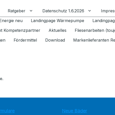
Ratgeber
Datenschutz 1.6.2026
Impre
Untermenü für Ratgeber umschalten
Untermenü f
Energie neu
Landingpage Wärmepumpe
Landingpag
ant Kompetenzpartner
Aktuelles
Fliesenarbeiten (tou
gen
Fördermittel
Download
Markenlieferanten R
e.
rmulare
Neue Bäder