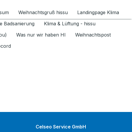
ssum
Weihnachtsgruß hissu
Landingpage Klima
ür Datenschutz 1.6.2026 umschalten
e Badsanierung
Klima & Lüftung - hissu
jou)
Was nur wir haben HI
Weihnachtspost
ecord
Celseo Service GmbH