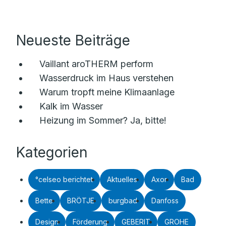
Neueste Beiträge
Vaillant aroTHERM perform
Wasserdruck im Haus verstehen
Warum tropft meine Klimaanlage
Kalk im Wasser
Heizung im Sommer? Ja, bitte!
Kategorien
°celseo berichtet
Aktuelles
Axor
Bad
Bette
BRÖTJE
burgbad
Danfoss
Design
Förderung
GEBERIT
GROHE