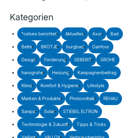
Kategorien
°celseo berichtet
Aktuelles
Axor
Bad
Bette
BRÖTJE
burgbad
Danfoss
Design
Förderung
GEBERIT
GROHE
hansgrohe
Heizung
Kampagnenbeitrag
Klima
Komfort & Hygiene
Lifestyle
Marken & Produkte
Photovoltaik
REHAU
Sanipa
Solar
STIEBEL ELTRON
Technologie & Zukunft
Tipps & Tricks
Vaillant
VALLOX
Verbraucherinfos