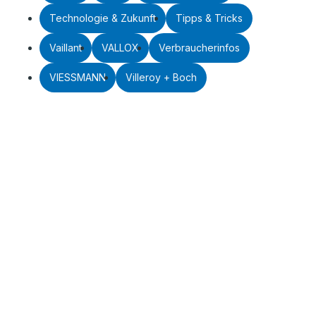
Technologie & Zukunft
Tipps & Tricks
Vaillant
VALLOX
Verbraucherinfos
VIESSMANN
Villeroy + Boch