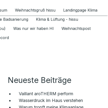
ssum
Weihnachtsgruß hissu
Landingpage Klima
ür Datenschutz 1.6.2026 umschalten
e Badsanierung
Klima & Lüftung - hissu
jou)
Was nur wir haben HI
Weihnachtspost
ecord
Neueste Beiträge
Vaillant aroTHERM perform
Wasserdruck im Haus verstehen
Warum tropft meine Klimaanlage