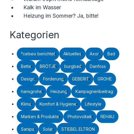
Kalk im Wasser
Heizung im Sommer? Ja, bitte!
Kategorien
°celseo berichtet
Aktuelles
Axor
Bad
Bette
BRÖTJE
burgbad
Danfoss
Design
Förderung
GEBERIT
GROHE
hansgrohe
Heizung
Kampagnenbeitrag
Klima
Komfort & Hygiene
Lifestyle
Marken & Produkte
Photovoltaik
REHAU
Sanipa
Solar
STIEBEL ELTRON