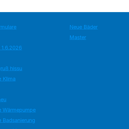
rmulare
Neue Bäder
Master
 1.6.2026
ruß hissu
 Klima
neu
e Wärmepumpe
 Badsanierung