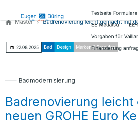
Kontaktieren Sie uns
Testseite Formulare
Master
Badrenovierung leicht gemacht mit 
EE Medatsu
EE-
Vorgaben für Vaill
Bad
Design
Marken & Produkte
22.08.2025
Finanzierung anfra
⸺ Badmodernisierung
Badrenovierung leicht
neuen GROHE Euro Ke