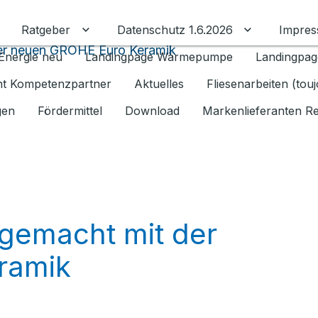
Ratgeber
Datenschutz 1.6.2026
Impre
Untermenü für Ratgeber umschalten
Untermenü f
der neuen GROHE Euro Keramik
Energie neu
Landingpage Wärmepumpe
Landingpag
ant Kompetenzpartner
Aktuelles
Fliesenarbeiten (tou
gen
Fördermittel
Download
Markenlieferanten R
 gemacht mit der
ramik