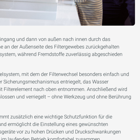
 Eingang und dann von außen nach innen durch das
äne an der Außenseite des Filtergewebes zurückgehalten
gssystem, während Fremdstoffe zuverlässig abgeschieden
lsystem, mit dem der Filterwechsel besonders einfach und
der Sicherungsmechanismus entriegelt, das Wasser
it Filterelement nach oben entnommen. Anschließend wird
chlossen und verriegelt – ohne Werkzeug und ohne Berührung
mmt zusätzlich eine wichtige Schutzfunktion für die
und ermöglicht die Einstellung eines gewünschten
ltsgeräte vor zu hohen Drücken und Druckschwankungen
ei im laufenden Betrieb komfortabel zusammen.