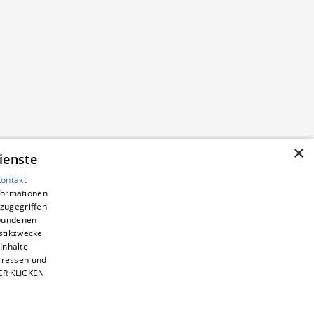
×
ienste
Kontakt
nformationen
zugegriffen
ebundenen
istikzwecke
Inhalte
teressen und
IER KLICKEN