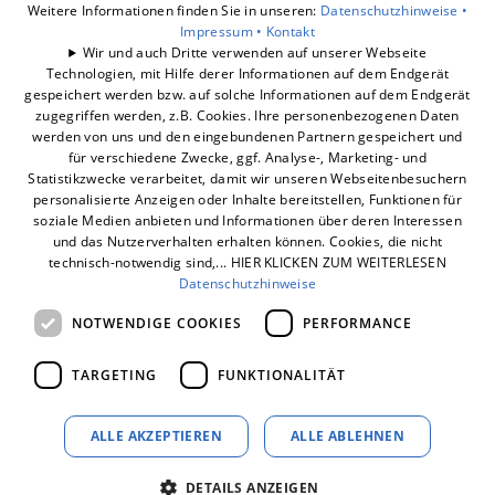
Barrierefreiheitserklärung
Weitere Informationen finden Sie in unseren:
Datenschutzhinweise •
Impressum •
Kontakt
Wir und auch Dritte verwenden auf unserer Webseite
Unsere Bereiche
Technologien, mit Hilfe derer Informationen auf dem Endgerät
Badberatung
gespeichert werden bzw. auf solche Informationen auf dem Endgerät
Badrechner
zugegriffen werden, z.B. Cookies. Ihre personenbezogenen Daten
werden von uns und den eingebundenen Partnern gespeichert und
Badsanierung
für verschiedene Zwecke, ggf. Analyse-, Marketing- und
Statistikzwecke verarbeitet, damit wir unseren Webseitenbesuchern
personalisierte Anzeigen oder Inhalte bereitstellen, Funktionen für
soziale Medien anbieten und Informationen über deren Interessen
und das Nutzerverhalten erhalten können. Cookies, die nicht
technisch-notwendig sind,... HIER KLICKEN ZUM WEITERLESEN
Datenschutzhinweise
NOTWENDIGE COOKIES
PERFORMANCE
TARGETING
FUNKTIONALITÄT
ALLE AKZEPTIEREN
ALLE ABLEHNEN
DETAILS ANZEIGEN