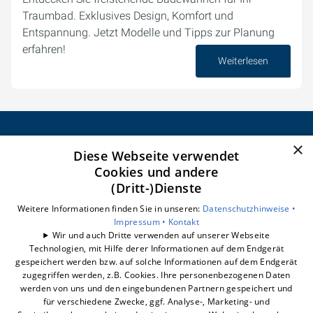
Traumbad. Exklusives Design, Komfort und
Entspannung. Jetzt Modelle und Tipps zur Planung
erfahren!
Weiterlesen
02. Oktober 2024
×
Diese Webseite verwendet
CELSEO Service GmbH
Cookies und andere
Impressum
(Dritt-)Dienste
Datenschutzerklärung
Barrierefreiheitserklärung
Weitere Informationen finden Sie in unseren:
Datenschutzhinweise •
Impressum •
Kontakt
Wir und auch Dritte verwenden auf unserer Webseite
Unsere Bereiche
Technologien, mit Hilfe derer Informationen auf dem Endgerät
Badberatung
gespeichert werden bzw. auf solche Informationen auf dem Endgerät
Badrechner
zugegriffen werden, z.B. Cookies. Ihre personenbezogenen Daten
werden von uns und den eingebundenen Partnern gespeichert und
Badsanierung
für verschiedene Zwecke, ggf. Analyse-, Marketing- und