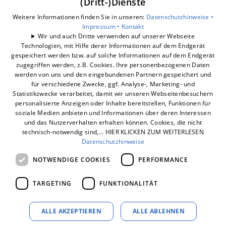
(Dritt-)Dienste
Datenschutzerklärung
Barrierefreiheitserklärung
Weitere Informationen finden Sie in unseren:
Datenschutzhinweise •
Impressum •
Kontakt
Wir und auch Dritte verwenden auf unserer Webseite
Unsere Bereiche
Technologien, mit Hilfe derer Informationen auf dem Endgerät
Badberatung
gespeichert werden bzw. auf solche Informationen auf dem Endgerät
Badrechner
zugegriffen werden, z.B. Cookies. Ihre personenbezogenen Daten
werden von uns und den eingebundenen Partnern gespeichert und
Badsanierung
für verschiedene Zwecke, ggf. Analyse-, Marketing- und
Statistikzwecke verarbeitet, damit wir unseren Webseitenbesuchern
personalisierte Anzeigen oder Inhalte bereitstellen, Funktionen für
soziale Medien anbieten und Informationen über deren Interessen
und das Nutzerverhalten erhalten können. Cookies, die nicht
technisch-notwendig sind,... HIER KLICKEN ZUM WEITERLESEN
Datenschutzhinweise
NOTWENDIGE COOKIES
PERFORMANCE
TARGETING
FUNKTIONALITÄT
ALLE AKZEPTIEREN
ALLE ABLEHNEN