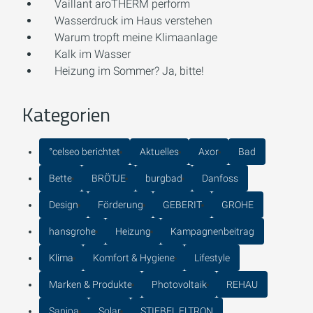
Vaillant aroTHERM perform
Wasserdruck im Haus verstehen
Warum tropft meine Klimaanlage
Kalk im Wasser
Heizung im Sommer? Ja, bitte!
Kategorien
°celseo berichtet
Aktuelles
Axor
Bad
Bette
BRÖTJE
burgbad
Danfoss
Design
Förderung
GEBERIT
GROHE
hansgrohe
Heizung
Kampagnenbeitrag
Klima
Komfort & Hygiene
Lifestyle
Marken & Produkte
Photovoltaik
REHAU
Sanipa
Solar
STIEBEL ELTRON