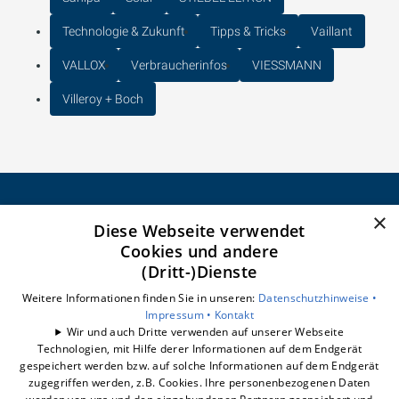
Technologie & Zukunft
Tipps & Tricks
Vaillant
VALLOX
Verbraucherinfos
VIESSMANN
Villeroy + Boch
×
Diese Webseite verwendet
CELSEO Service GmbH
Cookies und andere
Impressum
(Dritt-)Dienste
Datenschutzerklärung
Barrierefreiheitserklärung
Weitere Informationen finden Sie in unseren:
Datenschutzhinweise •
Impressum •
Kontakt
Wir und auch Dritte verwenden auf unserer Webseite
Unsere Bereiche
Technologien, mit Hilfe derer Informationen auf dem Endgerät
Badberatung
gespeichert werden bzw. auf solche Informationen auf dem Endgerät
Badrechner
zugegriffen werden, z.B. Cookies. Ihre personenbezogenen Daten