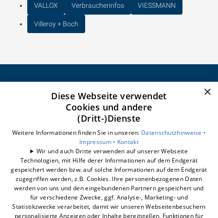
VALLOX
Verbraucherinfos
VIESSMANN
Villeroy + Boch
×
Diese Webseite verwendet
CELSEO Service GmbH
Cookies und andere
Impressum
(Dritt-)Dienste
Datenschutzerklärung
Barrierefreiheitserklärung
Weitere Informationen finden Sie in unseren:
Datenschutzhinweise •
Impressum •
Kontakt
Wir und auch Dritte verwenden auf unserer Webseite
Unsere Bereiche
Technologien, mit Hilfe derer Informationen auf dem Endgerät
Badberatung
gespeichert werden bzw. auf solche Informationen auf dem Endgerät
Badrechner
zugegriffen werden, z.B. Cookies. Ihre personenbezogenen Daten
werden von uns und den eingebundenen Partnern gespeichert und
Badsanierung
für verschiedene Zwecke, ggf. Analyse-, Marketing- und
Statistikzwecke verarbeitet, damit wir unseren Webseitenbesuchern
personalisierte Anzeigen oder Inhalte bereitstellen, Funktionen für