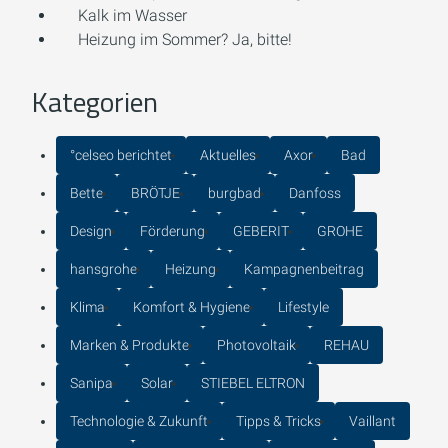
Kalk im Wasser
Heizung im Sommer? Ja, bitte!
Kategorien
°celseo berichtet
Aktuelles
Axor
Bad
Bette
BRÖTJE
burgbad
Danfoss
Design
Förderung
GEBERIT
GROHE
hansgrohe
Heizung
Kampagnenbeitrag
Klima
Komfort & Hygiene
Lifestyle
Marken & Produkte
Photovoltaik
REHAU
Sanipa
Solar
STIEBEL ELTRON
Technologie & Zukunft
Tipps & Tricks
Vaillant