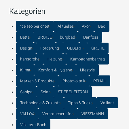
Kategorien
°celseo berichtet
Aktuelles
Axor
Bad
Bette
BRÖTJE
burgbad
Danfoss
Design
Förderung
GEBERIT
GROHE
hansgrohe
Heizung
Kampagnenbeitrag
Klima
Komfort & Hygiene
Lifestyle
Marken & Produkte
Photovoltaik
REHAU
Sanipa
Solar
STIEBEL ELTRON
Technologie & Zukunft
Tipps & Tricks
Vaillant
VALLOX
Verbraucherinfos
VIESSMANN
Villeroy + Boch