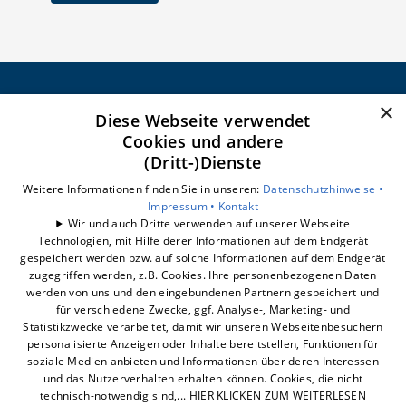
×
Diese Webseite verwendet
CELSEO Service GmbH
Cookies und andere
Impressum
(Dritt-)Dienste
Datenschutzerklärung
Barrierefreiheitserklärung
Weitere Informationen finden Sie in unseren:
Datenschutzhinweise •
Impressum •
Kontakt
Wir und auch Dritte verwenden auf unserer Webseite
Unsere Bereiche
Technologien, mit Hilfe derer Informationen auf dem Endgerät
Badberatung
gespeichert werden bzw. auf solche Informationen auf dem Endgerät
Badrechner
zugegriffen werden, z.B. Cookies. Ihre personenbezogenen Daten
werden von uns und den eingebundenen Partnern gespeichert und
Badsanierung
für verschiedene Zwecke, ggf. Analyse-, Marketing- und
Statistikzwecke verarbeitet, damit wir unseren Webseitenbesuchern
personalisierte Anzeigen oder Inhalte bereitstellen, Funktionen für
soziale Medien anbieten und Informationen über deren Interessen
und das Nutzerverhalten erhalten können. Cookies, die nicht
technisch-notwendig sind,... HIER KLICKEN ZUM WEITERLESEN