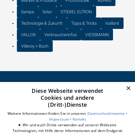
Marken & Produkte
Photovoltaik
REHAU
Sanipa
Solar
STIEBEL ELTRON
Technologie & Zukunft
Tipps & Tricks
Vaillant
VALLOX
Verbraucherinfos
VIESSMANN
Villeroy + Boch
×
Diese Webseite verwendet
CELSEO Service GmbH
Cookies und andere
Impressum
(Dritt-)Dienste
Datenschutzerklärung
Barrierefreiheitserklärung
Weitere Informationen finden Sie in unseren:
Datenschutzhinweise •
Impressum •
Kontakt
Wir und auch Dritte verwenden auf unserer Webseite
Unsere Bereiche
Technologien, mit Hilfe derer Informationen auf dem Endgerät
Badberatung