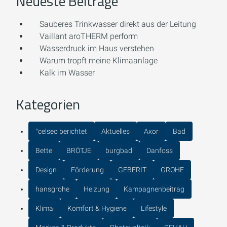
Neueste Beiträge
Sauberes Trinkwasser direkt aus der Leitung
Vaillant aroTHERM perform
Wasserdruck im Haus verstehen
Warum tropft meine Klimaanlage
Kalk im Wasser
Kategorien
°celseo berichtet
Aktuelles
Axor
Bad
Bette
BRÖTJE
burgbad
Danfoss
Design
Förderung
GEBERIT
GROHE
hansgrohe
Heizung
Kampagnenbeitrag
Klima
Komfort & Hygiene
Lifestyle