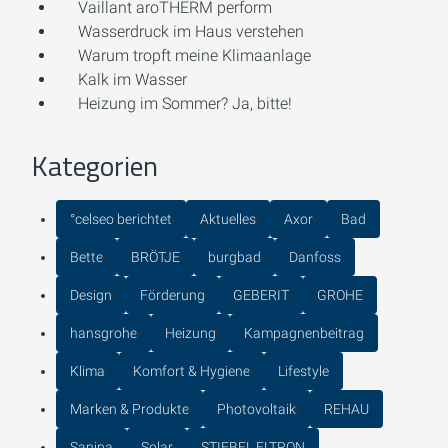
Vaillant aroTHERM perform
Wasserdruck im Haus verstehen
Warum tropft meine Klimaanlage
Kalk im Wasser
Heizung im Sommer? Ja, bitte!
Kategorien
°celseo berichtet
Aktuelles
Axor
Bad
Bette
BRÖTJE
burgbad
Danfoss
Design
Förderung
GEBERIT
GROHE
hansgrohe
Heizung
Kampagnenbeitrag
Klima
Komfort & Hygiene
Lifestyle
Marken & Produkte
Photovoltaik
REHAU
Sanipa
Solar
STIEBEL ELTRON