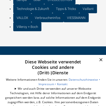
Technologie & Zukunft
Tipps & Tricks
Vaillant
VALLOX
Verbraucherinfos
VIESSMANN
Villeroy + Boch
×
Diese Webseite verwendet
CELSEO Service GmbH
Cookies und andere
Impressum
(Dritt-)Dienste
Datenschutzerklärung
Barrierefreiheitserklärung
Weitere Informationen finden Sie in unseren:
Datenschutzhinweise •
Impressum •
Kontakt
Wir und auch Dritte verwenden auf unserer Webseite
Unsere Bereiche
Technologien, mit Hilfe derer Informationen auf dem Endgerät
Badberatung
gespeichert werden bzw. auf solche Informationen auf dem Endgerät
Badrechner
zugegriffen werden, z.B. Cookies. Ihre personenbezogenen Daten