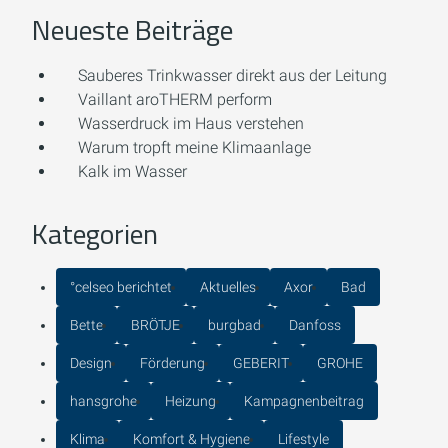
Neueste Beiträge
Sauberes Trinkwasser direkt aus der Leitung
Vaillant aroTHERM perform
Wasserdruck im Haus verstehen
Warum tropft meine Klimaanlage
Kalk im Wasser
Kategorien
°celseo berichtet
Aktuelles
Axor
Bad
Bette
BRÖTJE
burgbad
Danfoss
Design
Förderung
GEBERIT
GROHE
hansgrohe
Heizung
Kampagnenbeitrag
Klima
Komfort & Hygiene
Lifestyle