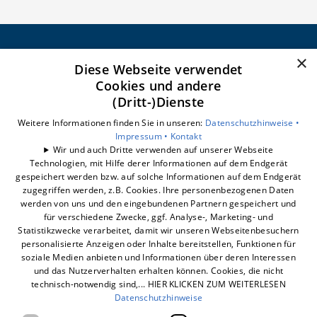
×
Diese Webseite verwendet
CELSEO Service GmbH
Cookies und andere
Impressum
(Dritt-)Dienste
Datenschutzerklärung
Barrierefreiheitserklärung
Weitere Informationen finden Sie in unseren:
Datenschutzhinweise •
Impressum •
Kontakt
Wir und auch Dritte verwenden auf unserer Webseite
Unsere Bereiche
Technologien, mit Hilfe derer Informationen auf dem Endgerät
Badberatung
gespeichert werden bzw. auf solche Informationen auf dem Endgerät
Badrechner
zugegriffen werden, z.B. Cookies. Ihre personenbezogenen Daten
werden von uns und den eingebundenen Partnern gespeichert und
Badsanierung
für verschiedene Zwecke, ggf. Analyse-, Marketing- und
Statistikzwecke verarbeitet, damit wir unseren Webseitenbesuchern
personalisierte Anzeigen oder Inhalte bereitstellen, Funktionen für
soziale Medien anbieten und Informationen über deren Interessen
und das Nutzerverhalten erhalten können. Cookies, die nicht
technisch-notwendig sind,... HIER KLICKEN ZUM WEITERLESEN
Datenschutzhinweise